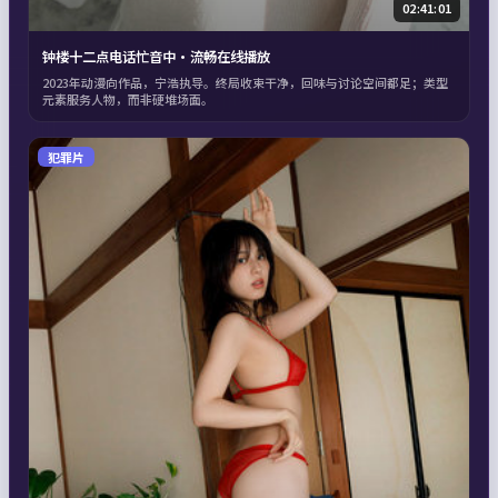
02:41:01
钟楼十二点电话忙音中·流畅在线播放
2023年动漫向作品，宁浩执导。终局收束干净，回味与讨论空间都足；类型
元素服务人物，而非硬堆场面。
犯罪片