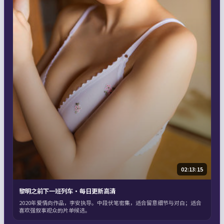
02:13:15
黎明之前下一班列车·每日更新高清
2020年爱情向作品，李安执导。中段伏笔密集，适合留意细节与对白；适合
喜欢强叙事观众的片单候选。