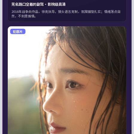
无名路口空着的副驾·影院级高清
2016年战争向作品，徐克执导。镜头语言克制，氛围铺垫扎实；情绪落点自
然，不刻意煽情。
犯罪片