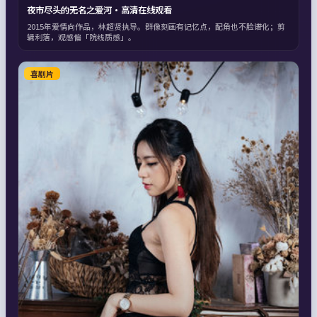
夜市尽头的无名之爱河·高清在线观看
2015年爱情向作品，林超贤执导。群像刻画有记忆点，配角也不脸谱化；剪
辑利落，观感偏「院线质感」。
喜剧片