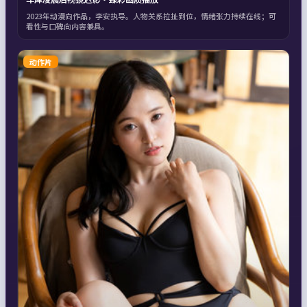
2023年动漫向作品，李安执导。人物关系拉扯到位，情绪张力持续在线；可
看性与口碑向内容兼具。
动作片