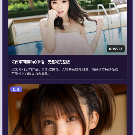
01:55:13
江南烟雨潮汐的来信·无删减完整版
2023年科幻向作品，陈凯歌执导。人物关系拉扯到位，情绪张力持续在线；
可看性与口碑向内容兼具。
动漫