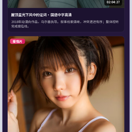
02:04:27
屋顶星光下风中的证词·国语中字高清
2018年动漫向作品，乌尔善执导。叙事线索清晰，冲突递进有序；整体视听
完成度在线。
爱情片