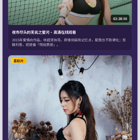
02:28:30
夜市尽头的无名之爱河·高清在线观看
2015年爱情向作品，林超贤执导。群像刻画有记忆点，配角也不脸谱化；剪
辑利落，观感偏「院线质感」。
喜剧片