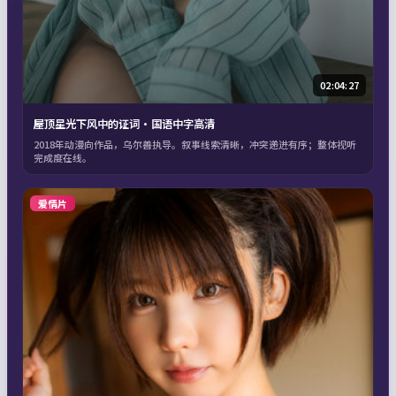
02:04:27
屋顶星光下风中的证词·国语中字高清
2018年动漫向作品，乌尔善执导。叙事线索清晰，冲突递进有序；整体视听
完成度在线。
爱情片