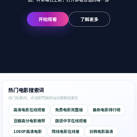
开始观看
了解更多
热门电影搜索词
热门检索词，点击即可跳转站内搜索结果页
高清电影在线观看
免费电影完整版
最新电影排行榜
豆瓣高分电影推荐
国语中字在线观看
1080P高清电影
院线电影在线看
日韩电影高清